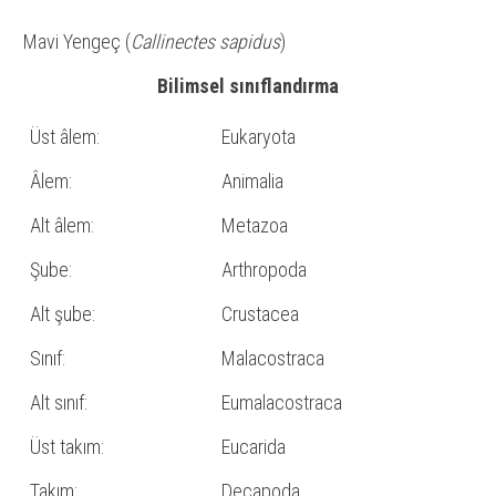
Mavi Yengeç (
Callinectes sapidus
)
Bilimsel sınıflandırma
Üst âlem:
Eukaryota
Âlem:
Animalia
Alt âlem:
Metazoa
Şube:
Arthropoda
Alt şube:
Crustacea
Sınıf:
Malacostraca
Alt sınıf:
Eumalacostraca
Üst takım:
Eucarida
Takım:
Decapoda