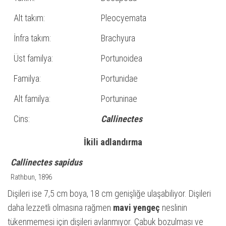
Alt takım:
Pleocyemata
İnfra takım:
Brachyura
Üst familya:
Portunoidea
Familya:
Portunidae
Alt familya:
Portuninae
Cins:
Callinectes
İkili adlandırma
Callinectes sapidus
Rathbun, 1896
Dişileri ise 7,5 cm boya, 18 cm genişliğe ulaşabiliyor. Dişileri
daha lezzetli olmasına rağmen
mavi yengeç
neslinin
tükenmemesi için dişileri avlanmıyor. Çabuk bozulması ve