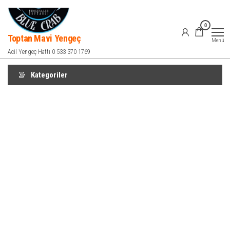
İçeriğe
atla
0
Toptan Mavi Yengeç
Menü
Acil Yengeç Hattı 0 533 370 1769
Kategoriler