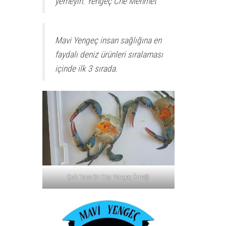
yemeyin. Yengeç Che Mehmet
Mavi Yengeç insan sağlığına en
faydalı deniz ürünleri sıralaması
içinde ilk 3 sırada.
Çok Taze Bir Dişi Yengeç Örneği