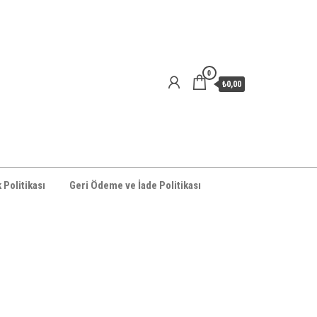
0
₺0,00
k Politikası
Geri Ödeme ve İade Politikası