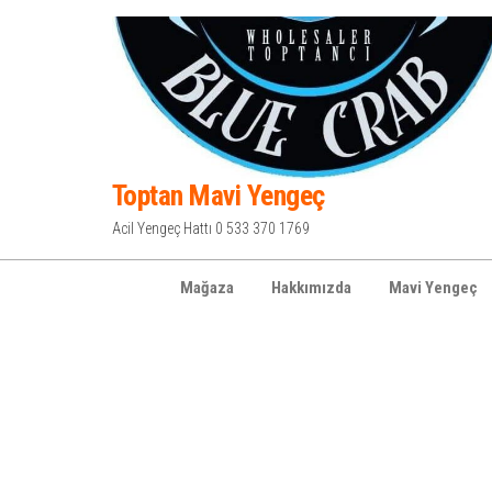
İçeriğe
atla
Toptan Mavi Yengeç
Acil Yengeç Hattı 0 533 370 1769
Mağaza
Hakkımızda
Mavi Yengeç