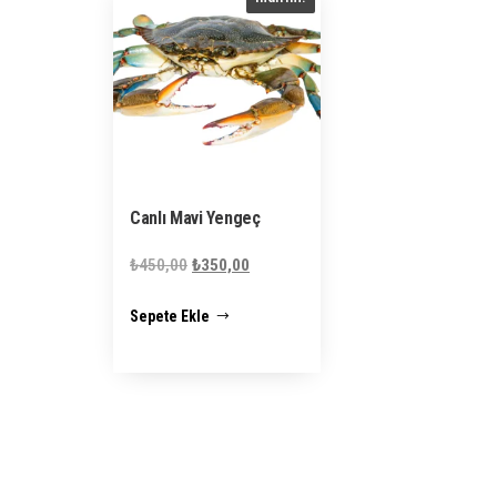
Canlı Mavi Yengeç
Orijinal
Şu
₺
450,00
₺
350,00
fiyat:
andaki
Sepete Ekle
₺450,00.
fiyat:
₺350,00.