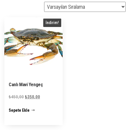
İndirim!
Canlı Mavi Yengeç
Orijinal
Şu
₺
450,00
₺
350,00
fiyat:
andaki
Sepete Ekle
₺450,00.
fiyat:
₺350,00.