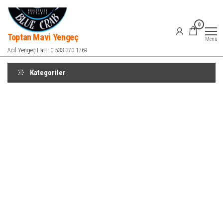
İçeriğe
atla
0
Toptan Mavi Yengeç
Menü
Acil Yengeç Hattı 0 533 370 1769
Kategoriler