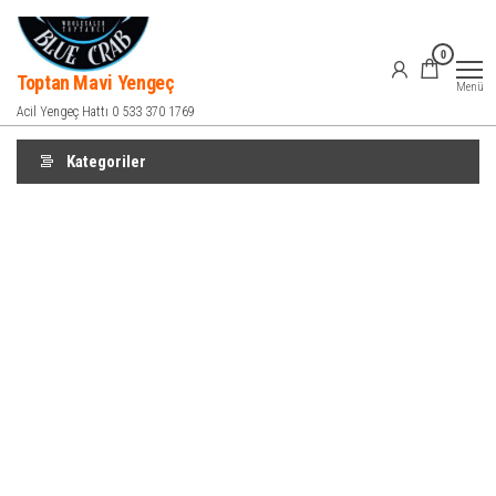
İçeriğe
atla
0
Toptan Mavi Yengeç
Menü
Acil Yengeç Hattı 0 533 370 1769
Kategoriler