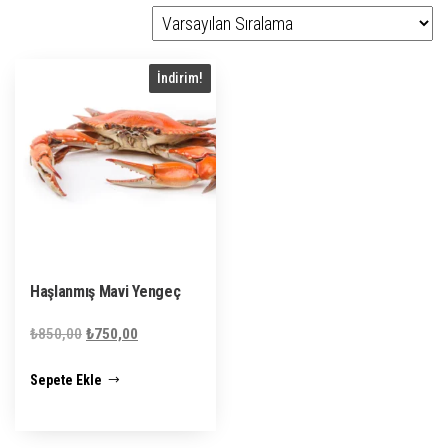
İndirim!
Haşlanmış Mavi Yengeç
Orijinal
Şu
₺
850,00
₺
750,00
fiyat:
andaki
Sepete Ekle
₺850,00.
fiyat:
₺750,00.