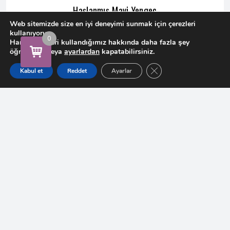
Haşlanmış Mavi Yengeç
Web sitemizde size en iyi deneyimi sunmak için çerezleri
kullanıyoruz.
ORIJINAL
ŞU
₺
850,00
₺
750,00
SEPETE EKLE
0
Hangi çerezleri kullandığımız hakkında daha fazla şey
Add to
öğrenebilir veya
ayarlardan
kapatabilirsiniz.
wishlist
FIYAT:
ANDAKI
GDPR çerez şeridini ka
Kabul et
Reddet
Ayarlar
₺850,00.
FIYAT:
₺750,00.