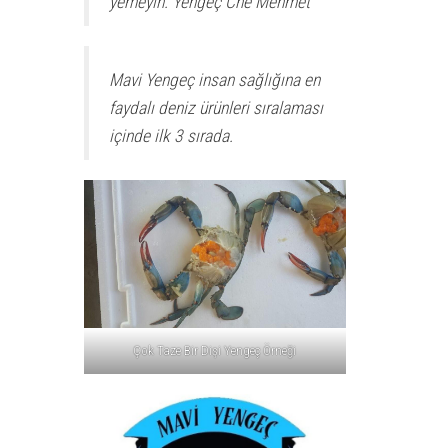
yemeyin. Yengeç Che Mehmet
Mavi Yengeç insan sağlığına en
faydalı deniz ürünleri sıralaması
içinde ilk 3 sırada.
Çok Taze Bir Dişi Yengeç Örneği