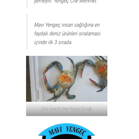
yemeyin. Yengeç Che Mehmet
Mavi Yengeç insan sağlığına en
faydalı deniz ürünleri sıralaması
içinde ilk 3 sırada.
Çok Taze Bir Dişi Yengeç Örneği