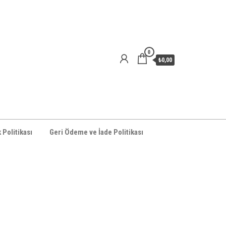
0
₺0,00
k Politikası
Geri Ödeme ve İade Politikası