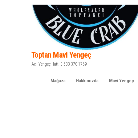
İçeriğe
atla
Toptan Mavi Yengeç
Acil Yengeç Hattı 0 533 370 1769
Mağaza
Hakkımızda
Mavi Yengeç