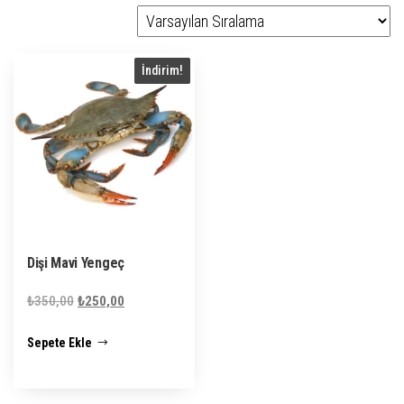
İndirim!
Dişi Mavi Yengeç
Orijinal
Şu
₺
350,00
₺
250,00
fiyat:
andaki
Sepete Ekle
₺350,00.
fiyat:
₺250,00.