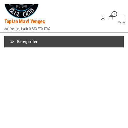
İçeriğe
atla
0
Toptan Mavi Yengeç
Menü
Acil Yengeç Hattı 0 533 370 1769
Kategoriler