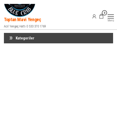
İçeriğe
atla
0
Toptan Mavi Yengeç
Menü
Acil Yengeç Hattı 0 533 370 1769
Kategoriler