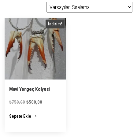
İndirim!
Mavi Yengeç Kolyesi
Orijinal
Şu
₺
750,00
₺
500,00
fiyat:
andaki
Sepete Ekle
₺750,00.
fiyat:
₺500,00.