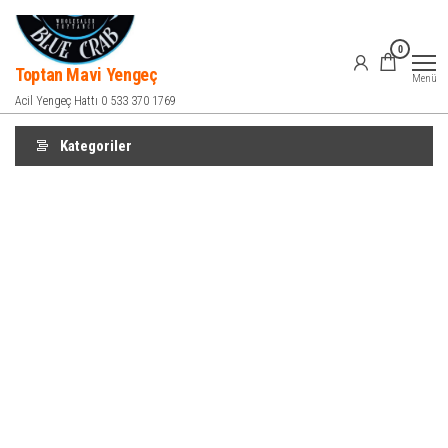
İçeriğe
atla
0
Toptan Mavi Yengeç
Menü
Acil Yengeç Hattı 0 533 370 1769
Kategoriler