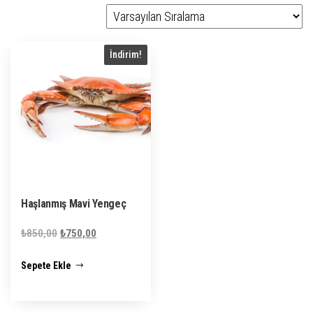
İndirim!
Haşlanmış Mavi Yengeç
Orijinal
Şu
₺
850,00
₺
750,00
fiyat:
andaki
Sepete Ekle
₺850,00.
fiyat:
₺750,00.