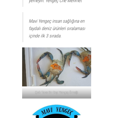
yemeyin. Yengeç Che Mehmet
Mavi Yengeç insan sağlığına en
faydalı deniz ürünleri sıralaması
içinde ilk 3 sırada.
Çok Taze Bir Dişi Yengeç Örneği