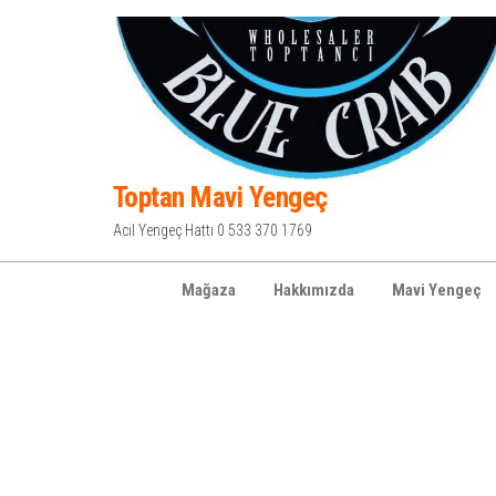
İçeriğe
atla
Toptan Mavi Yengeç
Acil Yengeç Hattı 0 533 370 1769
Mağaza
Hakkımızda
Mavi Yengeç