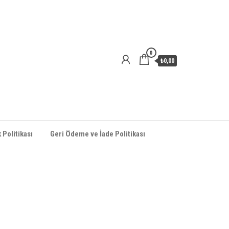
0
₺0,00
k Politikası
Geri Ödeme ve İade Politikası