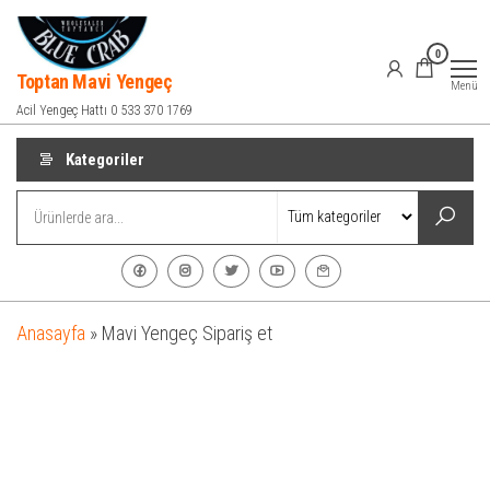
İçeriğe
atla
0
Toptan Mavi Yengeç
Menü
Acil Yengeç Hattı 0 533 370 1769
Kategoriler
Anasayfa
»
Mavi Yengeç Sipariş et