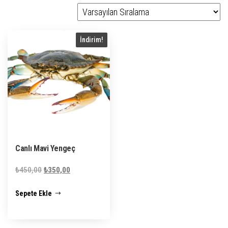
İndirim!
Canlı Mavi Yengeç
Orijinal
Şu
₺
450,00
₺
350,00
fiyat:
andaki
Sepete Ekle
₺450,00.
fiyat:
₺350,00.