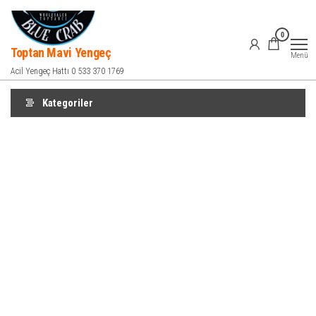
İçeriğe
atla
0
Toptan Mavi Yengeç
Menü
Acil Yengeç Hattı 0 533 370 1769
Kategoriler