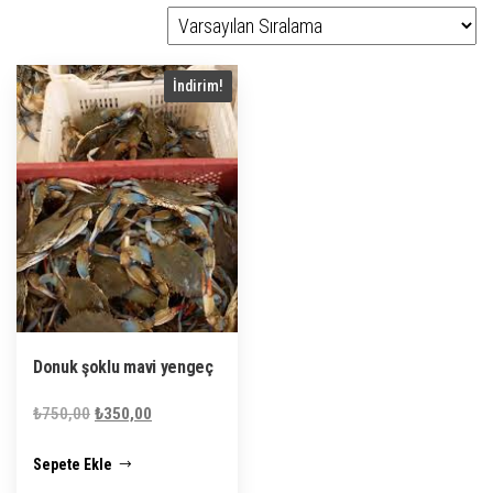
İndirim!
Donuk şoklu mavi yengeç
Orijinal
Şu
₺
750,00
₺
350,00
fiyat:
andaki
Sepete Ekle
₺750,00.
fiyat:
₺350,00.