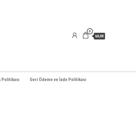
0
₺0,00
k Politikası
Geri Ödeme ve İade Politikası