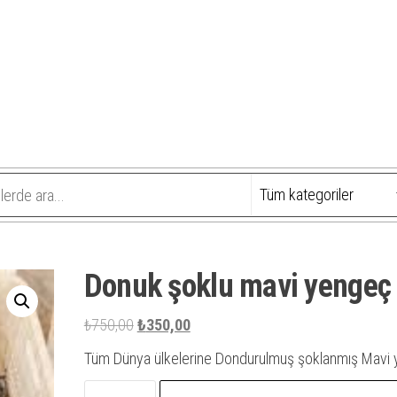
Donuk şoklu mavi yengeç
Orijinal
Şu
₺
750,00
₺
350,00
fiyat:
andaki
Tüm Dünya ülkelerine Dondurulmuş şoklanmış Mavi
₺750,00.
fiyat:
Donuk