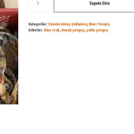
₺350,00.
Sepete Ekle
şoklu
mavi
yengeç
Kategoriler:
Dondurulmuş Şoklanmış Mavi Yengeç
Etiketler:
blue crab
,
donuk yengeç
,
şoklu yengeç
adet