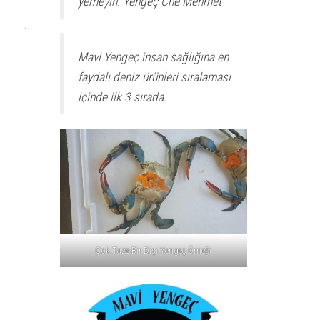
yemeyin. Yengeç Che Mehmet
l
t
e
Mavi Yengeç insan sağlığına en
r
faydalı deniz ürünleri sıralaması
n
içinde ilk 3 sırada.
a
t
i
v
e
:
Çok Taze Bir Dişi Yengeç Örneği