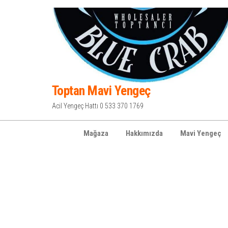
İçeriğe
atla
Toptan Mavi Yengeç
Acil Yengeç Hattı 0 533 370 1769
Mağaza
Hakkımızda
Mavi Yengeç