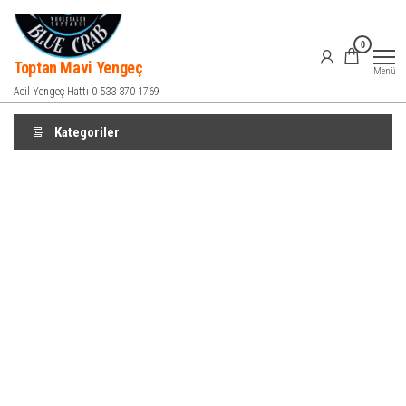
İçeriğe
atla
0
Toptan Mavi Yengeç
Menü
Acil Yengeç Hattı 0 533 370 1769
Kategoriler