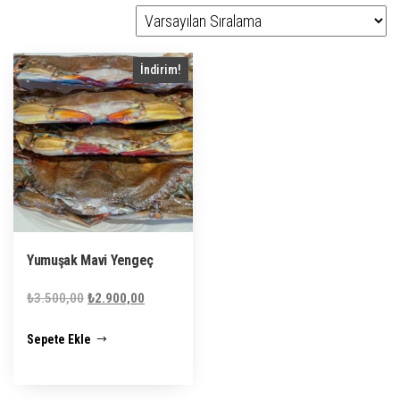
İndirim!
Yumuşak Mavi Yengeç
Orijinal
Şu
₺
3.500,00
₺
2.900,00
fiyat:
andaki
Sepete Ekle
₺3.500,00.
fiyat:
₺2.900,00.