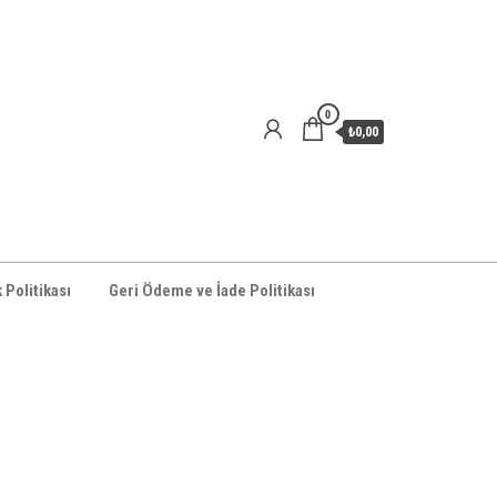
0
₺0,00
k Politikası
Geri Ödeme ve İade Politikası