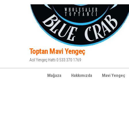
İçeriğe
atla
Toptan Mavi Yengeç
Acil Yengeç Hattı 0 533 370 1769
Mağaza
Hakkımızda
Mavi Yengeç