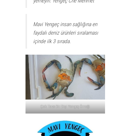
yemeyin. Yengeç Che Mehmet
Mavi Yengeç insan sağlığına en
faydalı deniz ürünleri sıralaması
içinde ilk 3 sırada.
Çok Taze Bir Dişi Yengeç Örneği