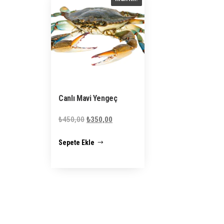
Canlı Mavi Yengeç
Orijinal
Şu
₺
450,00
₺
350,00
fiyat:
andaki
Sepete Ekle
₺450,00.
fiyat:
₺350,00.