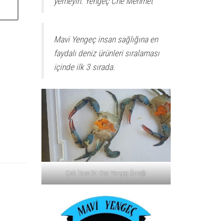
yemeyin. Yengeç Che Mehmet
l
t
e
Mavi Yengeç insan sağlığına en
r
faydalı deniz ürünleri sıralaması
n
içinde ilk 3 sırada.
a
t
i
v
e
:
Çok Taze Bir Dişi Yengeç Örneği