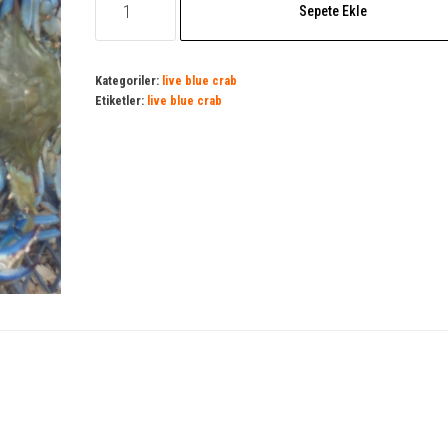
₺750,00.
Sepete Ekle
Blue
Crab
adet
Kategoriler:
live blue crab
Etiketler:
live blue crab