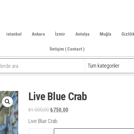
istanbul
Ankara
İzmir
Antalya
Muğla
Gizlili
İletişim ( Contact )
Live Blue Crab
Orijinal
Şu
₺
1.000,00
₺
750,00
fiyat:
andaki
Live Blue Crab
₺1.000,00.
fiyat:
Live