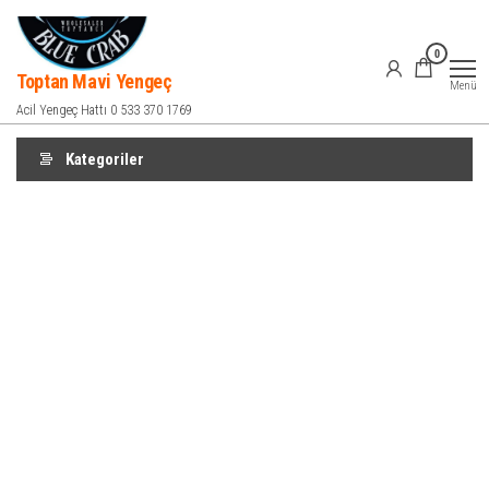
İçeriğe
atla
0
Toptan Mavi Yengeç
Menü
Acil Yengeç Hattı 0 533 370 1769
Kategoriler