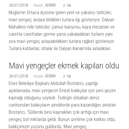
26/01/2018
Yazarı
ADMIN
0
Muğla’nın Ortaca ilçesine gelen yerli ve yabancı tatilciler,
mavi yengeç avlaya bildikleri turlara ilgi gösteriyor. Dalyan
Mahallesi nde tatilciler, çamur banyosu, kaya mezarları ve
caretta carettaları görme şansı yakaladıkları turların yanı
sıra mavi yengeç avlayabildikleri turlara rağbet gösteriyor.
Turlara katılanlar, oltalar ile Dalyan Kanalı’nda avladıkları…
Mavi yengeçler ekmek kapıları oldu
26/01/2018
Yazarı
ADMIN
0
Enez Belediye Başkanı Abdullah Bostancı, yaptığı
açıklamada, mavi yengecin Enezli balıkçılar için yeni geçim
kaynağı olduğunu söyledi. Tedirgin oldukları deniz
canlısından balıkçıların şimdilerde para kazandığını anlatan
Bostancı, “Göllerde besi kaynakları çok arttığı için mavi
yengeç bol miktarda geldi. Bunun üretime çok katkısı oldu,
balıkçımızın yüzünü güldürdü. Mavi yengeç…