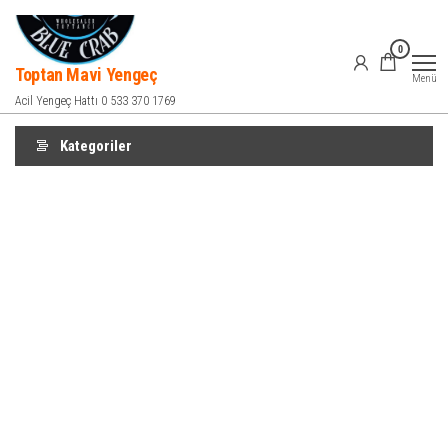
İçeriğe
atla
0
Toptan Mavi Yengeç
Menü
Acil Yengeç Hattı 0 533 370 1769
Kategoriler