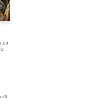
33 370
mız
met 0