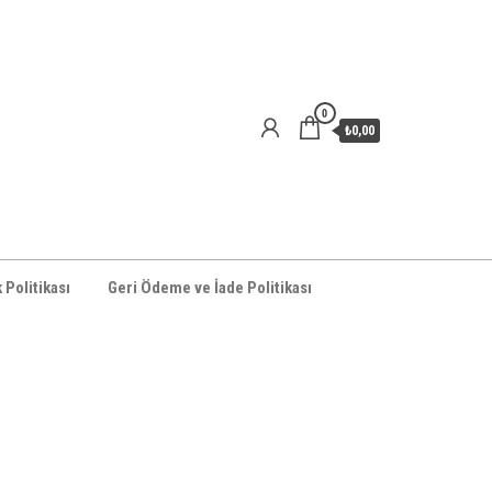
0
₺0,00
k Politikası
Geri Ödeme ve İade Politikası