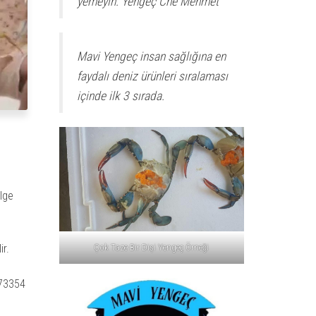
yemeyin. Yengeç Che Mehmet
Mavi Yengeç insan sağlığına en
faydalı deniz ürünleri sıralaması
içinde ilk 3 sırada.
ölge
Çok Taze Bir Dişi Yengeç Örneği
ir.
73354