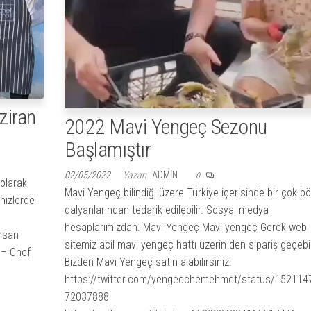
ziran
2022 Mavi Yengeç Sezonu
Başlamıştır
02/05/2022
Yazarı
ADMIN
0
 olarak
Mavi Yengeç bilindiği üzere Türkiye içerisinde bir çok b
enizlerde
dalyanlarından tedarik edilebilir. Sosyal medya
hesaplarımızdan. Mavi Yengeç Mavi yengeç Gerek web
insan
sitemiz acil mavi yengeç hattı üzerin den sipariş geçebil
 – Chef
Bizden Mavi Yengeç satın alabilirsiniz.
https://twitter.com/yengecchemehmet/status/152114
72037888