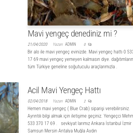
Mavi yengeç denediniz mi ?
21/04/2020
Yazarı
ADMIN
0
Bir alo ile mavi yengeç evinizde. Mavi yengeç hattı 0 5
17 69 mavi yengeç yemeyen kalmasın diye. dağıtımları
tüm Türkiye geneline soğutuculu araçlarımızla .
Acil Mavi Yengeç Hattı
02/04/2018
Yazarı
ADMIN
2
Hemen mavi yengeç ( Blue Crab) siparişi verebilirsiniz.
Ayrıntılı bilgi almak için iletişime geçiniz. Yengeçci Meh
533 370 17 69 . sevkiyat larımız Ankara İstanbul İzmir
Samsun Mersin Antalya Muğla Aydın