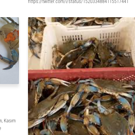
https://twitter.com/i/status/1520334884115517441
m, Kasım
e