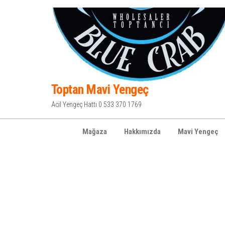
İçeriğe
atla
Toptan Mavi Yengeç
Acil Yengeç Hattı 0 533 370 1769
Mağaza
Hakkımızda
Mavi Yengeç