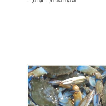
başlamıştır. hayırlı olsun inşallah