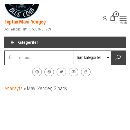
İçeriğe
atla
0
Toptan Mavi Yengeç
Menü
Acil Yengeç Hattı 0 533 370 1769
Kategoriler
Anasayfa
»
Mavi Yengeç Sipariş