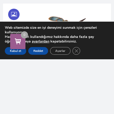
Web sitemizde size en iyi deneyimi sunmak için çerezleri
kullanıyoruz.
0
Hangi çerezleri kullandığımız hakkında daha fazla şey
öğrenebilir veya
ayarlardan
kapatabilirsiniz.
GDPR çerez şeridini ka
Kabul et
Reddet
Ayarlar
Yazar -
admin
Tarih:
28/02/2018
Kategori:
istanbul mavi yengeç
,
Mavi Yengeç
,
Mavi Yengeç
Sipariş