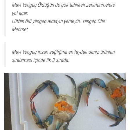
t
Mavi Yengeç Öldüğün de çok tehlikeli zehirlenmelere
e
yol açar.
r
Lütfen ölü yengeç almayın yemeyin. Yengeç Che
n
Mehmet
a
t
i
Mavi Yengeç insan sağlığına en faydalı deniz ürünleri
v
sıralaması içinde ilk 3 sırada.
e
: