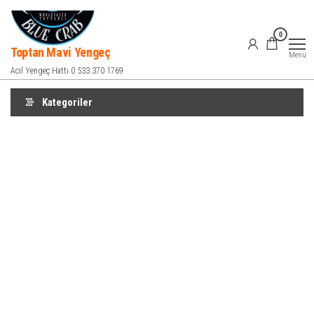
İçeriğe
atla
0
Toptan Mavi Yengeç
Menü
Acil Yengeç Hattı 0 533 370 1769
Kategoriler