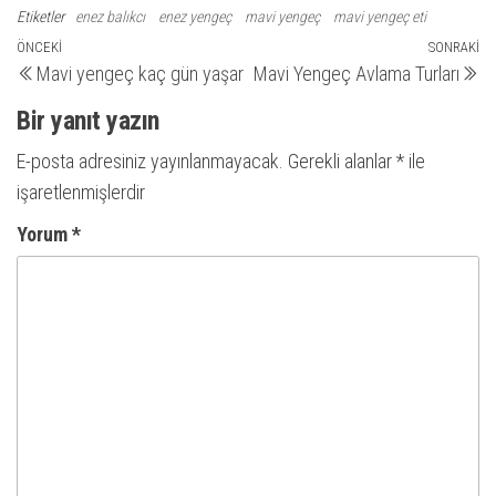
Etiketler
enez balıkcı
enez yengeç
mavi yengeç
mavi yengeç eti
Yazı
Önceki
ÖNCEKI
SONRAKI
So
Mavi yengeç kaç gün yaşar
Mavi Yengeç Avlama Turları
yazı
ya
gezinmesi
Bir yanıt yazın
E-posta adresiniz yayınlanmayacak.
Gerekli alanlar
*
ile
işaretlenmişlerdir
Yorum
*