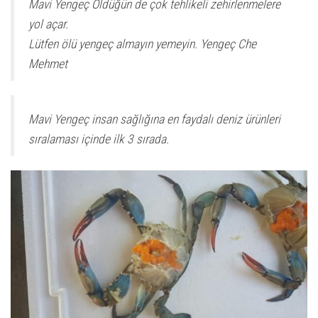
Mavi Yengeç Öldüğün de çok tehlikeli zehirlenmelere
t
yol açar.
e
Lütfen ölü yengeç almayın yemeyin. Yengeç Che
r
Mehmet
n
a
t
Mavi Yengeç insan sağlığına en faydalı deniz ürünleri
i
sıralaması içinde ilk 3 sırada.
v
e
: