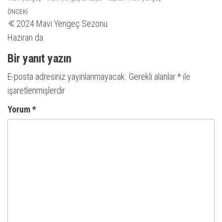
Yazı
Önceki
ÖNCEKI
2024 Mavi Yengeç Sezonu
yazı
gezinmesi
Haziran da
Bir yanıt yazın
E-posta adresiniz yayınlanmayacak.
Gerekli alanlar
*
ile
işaretlenmişlerdir
Yorum
*