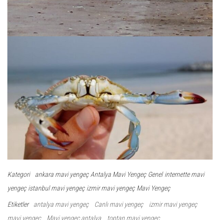
Kategori
ankara mavi yengeç
Antalya Mavi Yengeç
Genel
internette mavi
yengeç
istanbul mavi yengeç
izmir mavi yengeç
Mavi Yengeç
Etiketler
antalya mavi yengeç
Canlı mavi yengeç
izmir mavi yengeç
mavi yengeç
Mavi yengeç antalya
toptan mavi yengeç