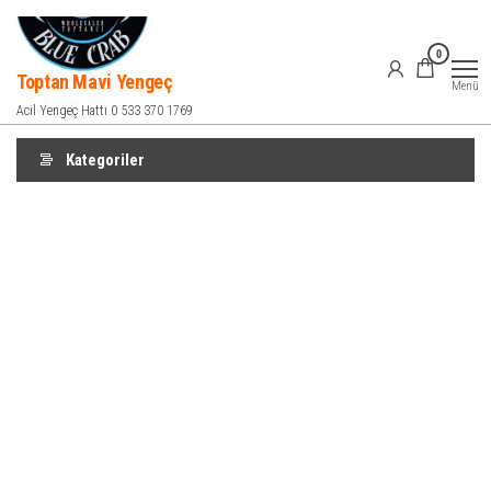
İçeriğe
atla
0
Toptan Mavi Yengeç
Menü
Acil Yengeç Hattı 0 533 370 1769
Kategoriler