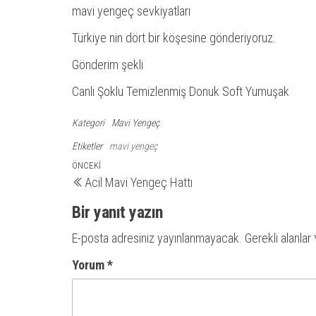
mavi yengeç sevkiyatları
Türkiye nin dört bir köşesine gönderiyoruz.
Gönderim şekli
Canlı Şoklu Temizlenmiş Donuk Soft Yumuşak
Kategori
Mavi Yengeç
Etiketler
mavi yengeç
Yazı
Önceki
ÖNCEKI
Acil Mavi Yengeç Hattı
yazı
gezinmesi
Bir yanıt yazın
E-posta adresiniz yayınlanmayacak.
Gerekli alanlar
Yorum
*