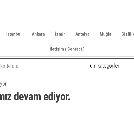
istanbul
Ankara
İzmir
Antalya
Muğla
Gizlili
İletişim ( Contact )
yor.
mız devam ediyor.