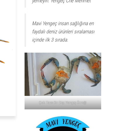
yemeyin. Yengeç Che Mehmet
Mavi Yengeç insan sağlığına en
faydalı deniz ürünleri sıralaması
içinde ilk 3 sırada.
Çok Taze Bir Dişi Yengeç Örneği