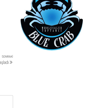
SONRAKI
Sonraki
aşladı
yazı