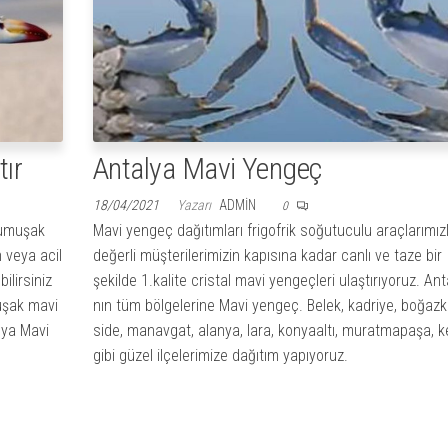
tır
Antalya Mavi Yengeç
18/04/2021
Yazarı
ADMIN
0
yumuşak
Mavi yengeç dağıtımları frigofrik soğutuculu araçlarımızl
 veya acil
değerli müşterilerimizin kapısına kadar canlı ve taze bir
ilirsiniz
şekilde 1.kalite cristal mavi yengeçleri ulaştırıyoruz. Ant
uşak mavi
nın tüm bölgelerine Mavi yengeç. Belek, kadriye, boğazk
lya Mavi
side, manavgat, alanya, lara, konyaaltı, muratmapaşa, k
gibi güzel ilçelerimize dağıtım yapıyoruz.