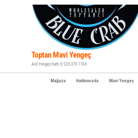
İçeriğe
atla
Toptan Mavi Yengeç
Acil Yengeç Hattı 0 533 370 1769
Mağaza
Hakkımızda
Mavi Yengeç