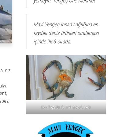
yemeyin. Yengeç Che Mehmet
Mavi Yengeç insan sağlığına en
faydalı deniz ürünleri sıralaması
içinde ilk 3 sırada.
a, siz
alya
ent,
epez,
Çok Taze Bir Dişi Yengeç Örneği