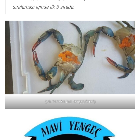
i
sıralaması içinde ilk 3 sırada.
v
e
:
Çok Taze Bir Dişi Yengeç Örneği