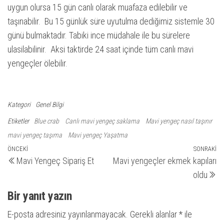
uygun olursa 15 gün canlı olarak muafaza edilebilir ve
taşınabilir. Bu 15 günlük süre uyutulma dediğimiz sistemle 30
günü bulmaktadır. Tabiki ince müdahale ile bu sürelere
ulasilabilinir. Aksi taktirde 24 saat içinde tüm canlı mavi
yengeçler ölebilir.
Kategori
Genel Bilgi
Etiketler
Blue crab
Canlı mavi yengeç saklama
Mavi yengeç nasıl taşınır
mavi yengeç taşıma
Mavi yengeç Yaşatma
Yazı
Önceki
ÖNCEKI
SONRAKI
So
Mavi Yengeç Sipariş Et
Mavi yengeçler ekmek kapıları
yazı
ya
gezinmesi
oldu
Bir yanıt yazın
E-posta adresiniz yayınlanmayacak.
Gerekli alanlar
*
ile