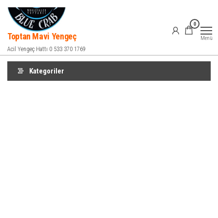
İçeriğe
atla
0
Toptan Mavi Yengeç
Menü
Acil Yengeç Hattı 0 533 370 1769
Kategoriler