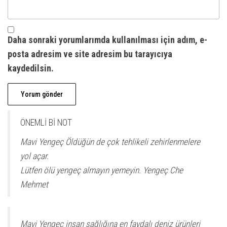
Daha sonraki yorumlarımda kullanılması için adım, e-
posta adresim ve site adresim bu tarayıcıya
kaydedilsin.
A
ÖNEMLİ Bİ NOT
l
Mavi Yengeç Öldüğün de çok tehlikeli zehirlenmelere
t
yol açar.
e
Lütfen ölü yengeç almayın yemeyin. Yengeç Che
r
Mehmet
n
a
t
Mavi Yengeç insan sağlığına en faydalı deniz ürünleri