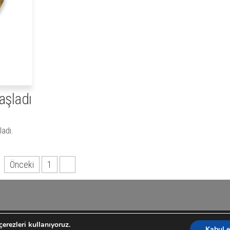
aşladı
ladı.
Önceki
1
2
erezleri kullanıyoruz.
Proudly powered by
Toptan Yengeç
|
Mavi:
yengeç
Kabul e