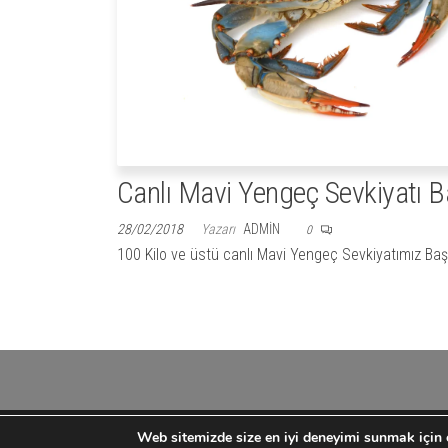
Canlı Mavi Yengeç Sevkiyatı B
28/02/2018
Yazarı
ADMIN
0
100 Kilo ve üstü canlı Mavi Yengeç Sevkiyatımız Baş
Yazı
sayfalaması
Web sitemizde size en iyi deneyimi sunmak için ç