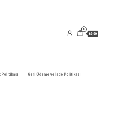
0
₺0,00
k Politikası
Geri Ödeme ve İade Politikası