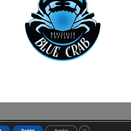
GDPR çerez şeridini kapa
t
Reddet
Ayarlar