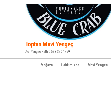
İçeriğe
atla
Toptan Mavi Yengeç
Acil Yengeç Hattı 0 533 370 1769
Mağaza
Hakkımızda
Mavi Yengeç