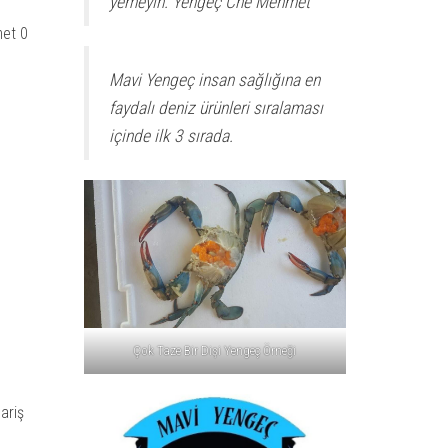
yemeyin. Yengeç Che Mehmet
met 0
Mavi Yengeç insan sağlığına en
faydalı deniz ürünleri sıralaması
içinde ilk 3 sırada.
Çok Taze Bir Dişi Yengeç Örneği
ariş