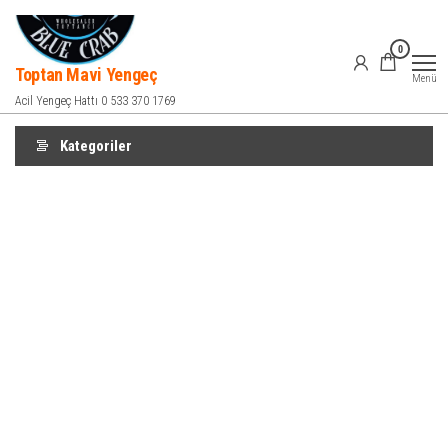
İçeriğe
atla
0
Toptan Mavi Yengeç
Menü
Acil Yengeç Hattı 0 533 370 1769
Kategoriler