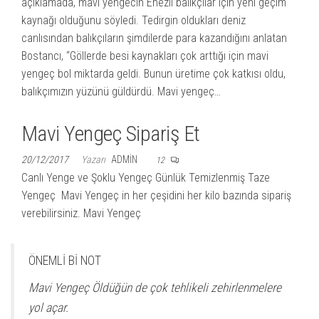
açıklamada, mavi yengecin Enezli balıkçılar için yeni geçim
kaynağı olduğunu söyledi. Tedirgin oldukları deniz
canlısından balıkçıların şimdilerde para kazandığını anlatan
Bostancı, “Göllerde besi kaynakları çok arttığı için mavi
yengeç bol miktarda geldi. Bunun üretime çok katkısı oldu,
balıkçımızın yüzünü güldürdü. Mavi yengeç…
Mavi Yengeç Sipariş Et
20/12/2017
Yazarı
ADMIN
12
Canlı Yenge ve Şoklu Yengeç Günlük Temizlenmiş Taze
Yengeç Mavi Yengeç in her çeşidini her kilo bazında sipariş
verebilirsiniz. Mavi Yengeç
ÖNEMLİ Bİ NOT
Mavi Yengeç Öldüğün de çok tehlikeli zehirlenmelere
yol açar.